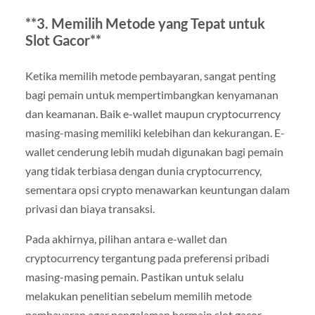
**3. Memilih Metode yang Tepat untuk
Slot Gacor**
Ketika memilih metode pembayaran, sangat penting
bagi pemain untuk mempertimbangkan kenyamanan
dan keamanan. Baik e-wallet maupun cryptocurrency
masing-masing memiliki kelebihan dan kekurangan. E-
wallet cenderung lebih mudah digunakan bagi pemain
yang tidak terbiasa dengan dunia cryptocurrency,
sementara opsi crypto menawarkan keuntungan dalam
privasi dan biaya transaksi.
Pada akhirnya, pilihan antara e-wallet dan
cryptocurrency tergantung pada preferensi pribadi
masing-masing pemain. Pastikan untuk selalu
melakukan penelitian sebelum memilih metode
pembayaran agar pengalaman bermain slot gacor