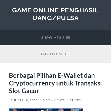
GAME ONLINE PENGHASIL
UANG/PULSA
SHOW MENU
TAG:
LIVE SICBO
Berbagai Pilihan E-Wallet dan
Cryptocurrency untuk Transaksi
Slot Gacor
JANUARI 18, 2025
/
0 COMMENTS
/
STICKY