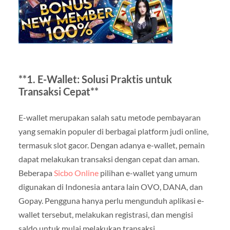
**1. E-Wallet: Solusi Praktis untuk
Transaksi Cepat**
E-wallet merupakan salah satu metode pembayaran
yang semakin populer di berbagai platform judi online,
termasuk slot gacor. Dengan adanya e-wallet, pemain
dapat melakukan transaksi dengan cepat dan aman.
Beberapa
Sicbo Online
pilihan e-wallet yang umum
digunakan di Indonesia antara lain OVO, DANA, dan
Gopay. Pengguna hanya perlu mengunduh aplikasi e-
wallet tersebut, melakukan registrasi, dan mengisi
saldo untuk mulai melakukan transaksi.