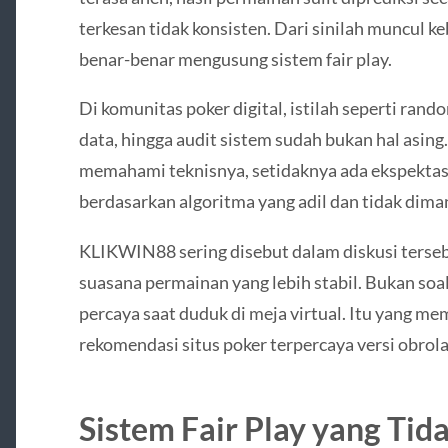
terkesan tidak konsisten. Dari sinilah muncul k
benar-benar mengusung sistem fair play.
Di komunitas poker digital, istilah seperti ran
data, hingga audit sistem sudah bukan hal asi
memahami teknisnya, setidaknya ada ekspektas
berdasarkan algoritma yang adil dan tidak diman
KLIKWIN88 sering disebut dalam diskusi terse
suasana permainan yang lebih stabil. Bukan soal
percaya saat duduk di meja virtual. Itu yang 
rekomendasi situs poker terpercaya versi obrol
Sistem Fair Play yang Tid