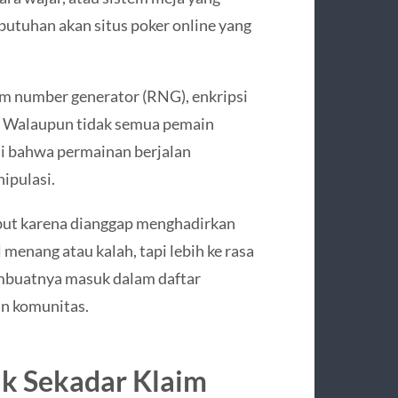
ebutuhan akan situs poker online yang
dom number generator (RNG), enkripsi
ng. Walaupun tidak semua pemain
i bahwa permainan berjalan
ipulasi.
but karena dianggap menghadirkan
 menang atau kalah, tapi lebih ke rasa
membuatnya masuk dalam daftar
an komunitas.
ak Sekadar Klaim