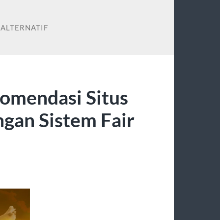
 ALTERNATIF
omendasi Situs
gan Sistem Fair