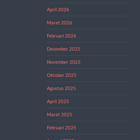
April 2026
Maret 2026
Februari 2026
Desember 2025
November 2025
Oktober 2025
Agustus 2025
April 2025
Maret 2025
Februari 2025