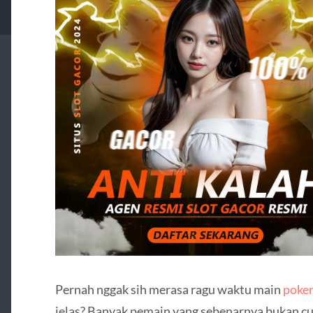
Pernah nggak sih merasa ragu waktu main
poke
jelas? Banyak pemain yang sebenarnya bukan cum