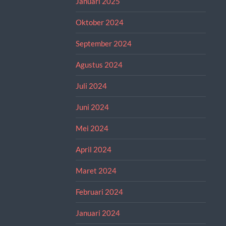
Januari 2025
Oktober 2024
September 2024
Agustus 2024
Juli 2024
Juni 2024
Mei 2024
April 2024
Maret 2024
Februari 2024
Januari 2024