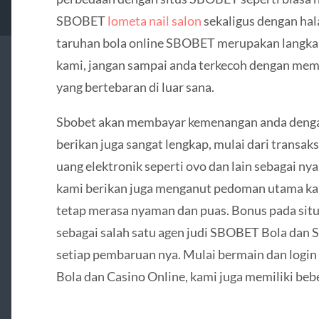
SBOBET
lometa nail salon
sekaligus dengan ha
taruhan bola online SBOBET merupakan langkah
kami, jangan sampai anda terkecoh dengan memi
yang bertebaran di luar sana.
Sbobet akan membayar kemenangan anda denga
berikan juga sangat lengkap, mulai dari transaksi
uang elektronik seperti ovo dan lain sebagai ny
kami berikan juga menganut pedoman utama ka
tetap merasa nyaman dan puas. Bonus pada situs
sebagai salah satu agen judi SBOBET Bola dan 
setiap pembaruan nya. Mulai bermain dan log
Bola dan Casino Online, kami juga memiliki b