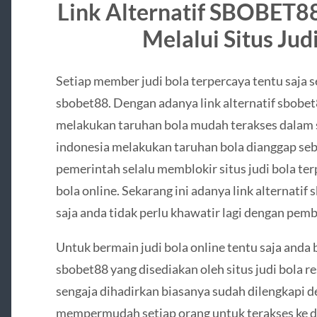
Link Alternatif SBOBET
Melalui Situs Jud
Setiap member judi bola terpercaya tentu saja s
sbobet88. Dengan adanya link alternatif sbobet
melakukan taruhan bola mudah terakses dalam si
indonesia melakukan taruhan bola dianggap seba
pemerintah selalu memblokir situs judi bola t
bola online. Sekarang ini adanya link alternatif
saja anda tidak perlu khawatir lagi dengan pemb
Untuk bermain judi bola online tentu saja anda 
sbobet88 yang disediakan oleh situs judi bola re
sengaja dihadirkan biasanya sudah dilengkapi
mempermudah setiap orang untuk terakses ke dal