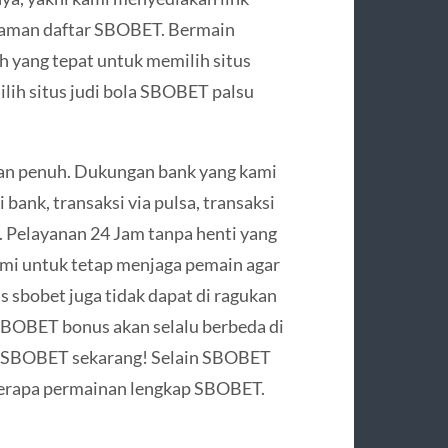
laman daftar SBOBET. Bermain
 yang tepat untuk memilih situs
lih situs judi bola SBOBET palsu
n penuh. Dukungan bank yang kami
 bank, transaksi via pulsa, transaksi
a. Pelayanan 24 Jam tanpa henti yang
mi untuk tetap menjaga pemain agar
 sbobet juga tidak dapat di ragukan
SBOBET bonus akan selalu berbeda di
in SBOBET sekarang! Selain SBOBET
eberapa permainan lengkap SBOBET.