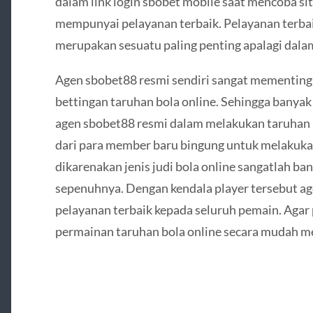
dalam link login sbobet mobile saat mencoba si
mempunyai pelayanan terbaik. Pelayanan terbaik
merupakan sesuatu paling penting apalagi dalam
Agen sbobet88 resmi sendiri sangat mementing
bettingan taruhan bola online. Sehingga banyak
agen sbobet88 resmi dalam melakukan taruhan b
dari para member baru bingung untuk melakukan
dikarenakan jenis judi bola online sangatlah b
sepenuhnya. Dengan kendala player tersebut a
pelayanan terbaik kepada seluruh pemain. Agar
permainan taruhan bola online secara mudah mel