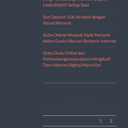
Lebih Efektif Setiap Saat
Slot Deposit 10K Atraktif dengan
Visual Menarik
Sicbo Online Menjadi Topik Menarik
dalam Dunia Hiburan Berbasis Internet
Sicbo Dadu Online dan
Perkembangannya dalam Mengikuti
Tren Hiburan Digital Masa Kini
Agustus 2026
S
S
R
K
J
S
M
1
2