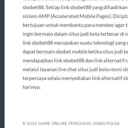
sbobet88. Setiap link sbobet88 yang dihadirkan
sistem AMP (Accelerated Mobile Pages). Dicipta
bertujuan untuk membantu para member agar t
ingin bermain dalam situs judi bola terbesar di
link sbobet88 merupakan suatu teknologi yang
dapat bermain sbobet mobile ketika situs judi b
mendapatkan link sbobet88 dan link alternatif s
melalui layanan live chat situs judi bola resmi 
terpercaya selalu menyediakan link alternatif s
harinya.
© 2026
GAME ONLINE PENGHASIL UANG/PULSA