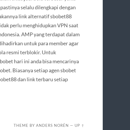
 pastinya selalu dilengkapi dengan
kannya link alternatif sbobet88
idak perlu menghidupkan VPN saat
 indonesia. AMP yang terdapat dalam
 dihadirkan untuk para member agar
ola resmi terblokir. Untuk
bobet hari ini anda bisa mencarinya
sbobet. Biasanya setiap agen sbobet
bobet88 dan link terbaru setiap
THEME BY
ANDERS NORÉN
—
UP ↑