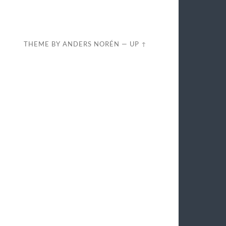
THEME BY
ANDERS NORÉN
—
UP ↑