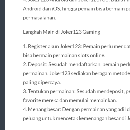
Android dan iOS, hingga pemain bisa bermain p
permasalahan.
Langkah Main di Joker123 Gaming
1. Register akun Joker123: Pemain perlu mendaf
bisa bermain permainan slots online.
2. Deposit: Sesudah mendaftarkan, pemain per
permainan. Joker123 sediakan beragam metod
paling dipercaya.
3. Tentukan permainan: Sesudah mendeposit, pe
favorite mereka dan memulai memainkan.
4. Menang besar: Dengan permainan yang adil 
peluang untuk mencetak kemenangan besar di 