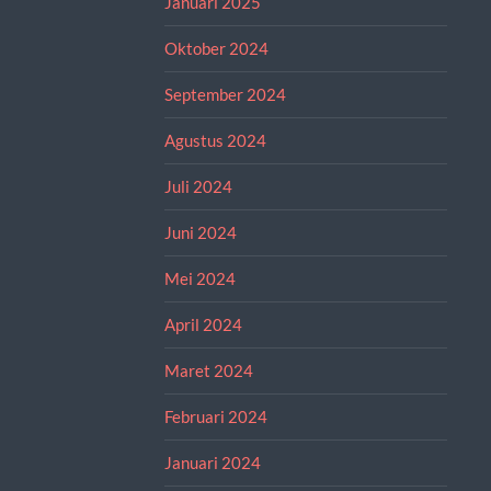
Januari 2025
Oktober 2024
September 2024
Agustus 2024
Juli 2024
Juni 2024
Mei 2024
April 2024
Maret 2024
Februari 2024
Januari 2024