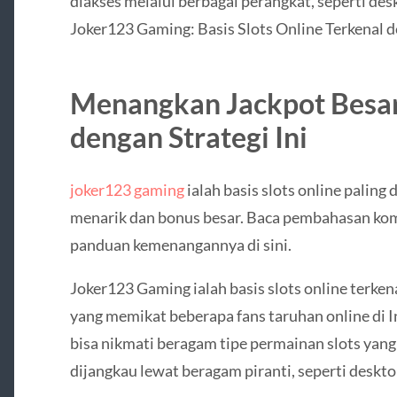
diakses melalui berbagai perangkat, seperti des
Joker123 Gaming: Basis Slots Online Terkenal d
Menangkan Jackpot Besar
dengan Strategi Ini
joker123 gaming
ialah basis slots online palin
menarik dan bonus besar. Baca pembahasan komp
panduan kemenangannya di sini.
Joker123 Gaming ialah basis slots online terken
yang memikat beberapa fans taruhan online di 
bisa nikmati beragam tipe permainan slots yan
dijangkau lewat beragam piranti, seperti deskto