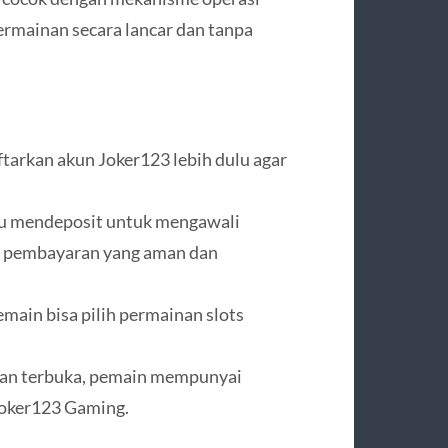
ermainan secara lancar dan tanpa
tarkan akun Joker123 lebih dulu agar
lu mendeposit untuk mengawali
e pembayaran yang aman dan
main bisa pilih permainan slots
dan terbuka, pemain mempunyai
Joker123 Gaming.