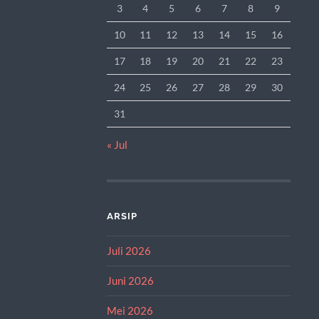
3
4
5
6
7
8
9
10
11
12
13
14
15
16
17
18
19
20
21
22
23
24
25
26
27
28
29
30
31
« Jul
ARSIP
Juli 2026
Juni 2026
Mei 2026