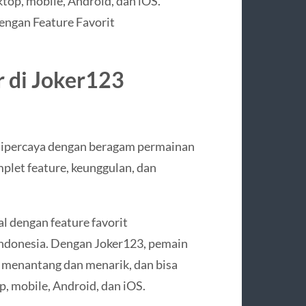
ktop, mobile, Android, dan iOS.
engan Feature Favorit
 di Joker123
g dipercaya dengan beragam permainan
let feature, keunggulan, dan
al dengan feature favorit
Indonesia. Dengan Joker123, pemain
g menantang dan menarik, dan bisa
p, mobile, Android, dan iOS.