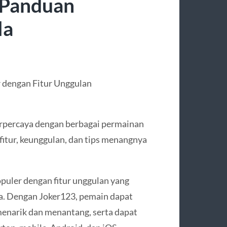
 Panduan
la
r dengan Fitur Unggulan
erpercaya dengan berbagai permainan
fitur, keunggulan, dan tips menangnya
puler dengan fitur unggulan yang
ia. Dengan Joker123, pemain dapat
menarik dan menantang, serta dapat