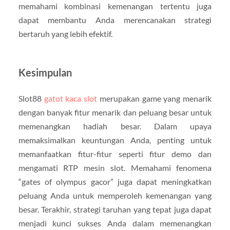
memahami kombinasi kemenangan tertentu juga
dapat membantu Anda merencanakan strategi
bertaruh yang lebih efektif.
Kesimpulan
Slot88
gatot kaca slot
merupakan game yang menarik
dengan banyak fitur menarik dan peluang besar untuk
memenangkan hadiah besar. Dalam upaya
memaksimalkan keuntungan Anda, penting untuk
memanfaatkan fitur-fitur seperti fitur demo dan
mengamati RTP mesin slot. Memahami fenomena
“gates of olympus gacor” juga dapat meningkatkan
peluang Anda untuk memperoleh kemenangan yang
besar. Terakhir, strategi taruhan yang tepat juga dapat
menjadi kunci sukses Anda dalam memenangkan