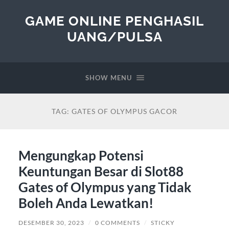
GAME ONLINE PENGHASIL
UANG/PULSA
SHOW MENU
TAG:
GATES OF OLYMPUS GACOR
Mengungkap Potensi
Keuntungan Besar di Slot88
Gates of Olympus yang Tidak
Boleh Anda Lewatkan!
DESEMBER 30, 2023
/
0 COMMENTS
/
STICKY