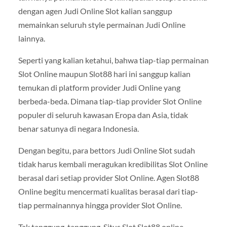
dengan agen Judi Online Slot kalian sanggup
memainkan seluruh style permainan Judi Online
lainnya.
Seperti yang kalian ketahui, bahwa tiap-tiap permainan
Slot Online maupun Slot88 hari ini sanggup kalian
temukan di platform provider Judi Online yang
berbeda-beda. Dimana tiap-tiap provider Slot Online
populer di seluruh kawasan Eropa dan Asia, tidak
benar satunya di negara Indonesia.
Dengan begitu, para bettors Judi Online Slot sudah
tidak harus kembali meragukan kredibilitas Slot Online
berasal dari setiap provider Slot Online. Agen Slot88
Online begitu mencermati kualitas berasal dari tiap-
tiap permainannya hingga provider Slot Online.
Tak tanggung-tanggung, Situs Slot Slot88 online