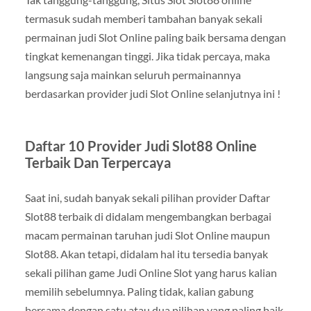
termasuk sudah memberi tambahan banyak sekali
permainan judi Slot Online paling baik bersama dengan
tingkat kemenangan tinggi. Jika tidak percaya, maka
langsung saja mainkan seluruh permainannya
berdasarkan provider judi Slot Online selanjutnya ini !
Daftar 10 Provider Judi Slot88 Online
Terbaik Dan Terpercaya
Saat ini, sudah banyak sekali pilihan provider Daftar
Slot88 terbaik di didalam mengembangkan berbagai
macam permainan taruhan judi Slot Online maupun
Slot88. Akan tetapi, didalam hal itu tersedia banyak
sekali pilihan game Judi Online Slot yang harus kalian
memilih sebelumnya. Paling tidak, kalian gabung
bersama dengan satu atau dua pilihan yang paling baik