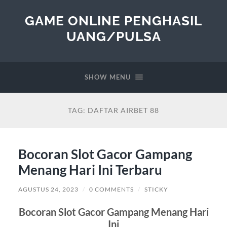
GAME ONLINE PENGHASIL
UANG/PULSA
SHOW MENU
TAG:
DAFTAR AIRBET 88
Bocoran Slot Gacor Gampang
Menang Hari Ini Terbaru
AGUSTUS 24, 2023
/
0 COMMENTS
/
STICKY
Bocoran Slot Gacor Gampang Menang Hari
Ini