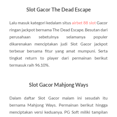
Slot Gacor The Dead Escape
Lalu masuk kategori kedalam situs
airbet 88 slot
Gacor
ringan jackpot bernama The Dead Escape. Besutan dari
perusahaan sebetulnya selamanya populer
dikarenakan menciptakan judi Slot Gacor jackpot
terbesar bersama fitur yang amat mumpuni. Serta
tingkat return to player dari permainan berikut
termasuk raih 96.10%.
Slot Gacor Mahjong Ways
Dalam daftar Slot Gacor malam ini sesudah itu
bernama Mahjong Ways. Permainan berikut hingga
menciptakan versi keduanya. PG Soft miliki tampilan