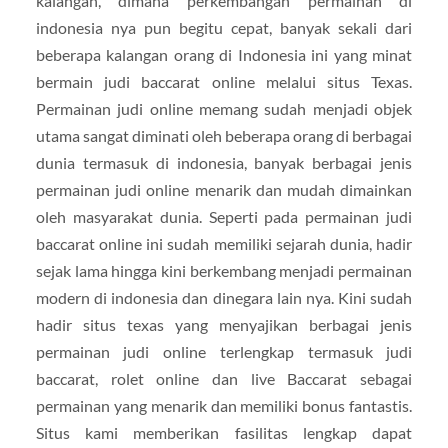
kalangan, dimana perkembangan permainan di
indonesia nya pun begitu cepat, banyak sekali dari
beberapa kalangan orang di Indonesia ini yang minat
bermain judi baccarat online melalui situs Texas.
Permainan judi online memang sudah menjadi objek
utama sangat diminati oleh beberapa orang di berbagai
dunia termasuk di indonesia, banyak berbagai jenis
permainan judi online menarik dan mudah dimainkan
oleh masyarakat dunia. Seperti pada permainan judi
baccarat online ini sudah memiliki sejarah dunia, hadir
sejak lama hingga kini berkembang menjadi permainan
modern di indonesia dan dinegara lain nya. Kini sudah
hadir situs texas yang menyajikan berbagai jenis
permainan judi online terlengkap termasuk judi
baccarat, rolet online dan live Baccarat sebagai
permainan yang menarik dan memiliki bonus fantastis.
Situs kami memberikan fasilitas lengkap dapat