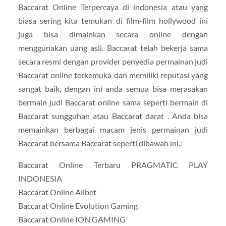
Baccarat Online Terpercaya di indonesia atau yang
biasa sering kita temukan di film-film hollywood ini
juga bisa dimainkan secara online dengan
menggunakan uang asli. Baccarat telah bekerja sama
secara resmi dengan provider penyedia permainan judi
Baccarat online terkemuka dan memiliki reputasi yang
sangat baik, dengan ini anda semua bisa merasakan
bermain judi Baccarat online sama seperti bermain di
Baccarat sungguhan atau Baccarat darat . Anda bisa
memainkan berbagai macam jenis permainan judi
Baccarat bersama Baccarat seperti dibawah ini.:
Baccarat Online Terbaru PRAGMATIC PLAY
INDONESIA
Baccarat Online Allbet
Baccarat Online Evolution Gaming
Baccarat Online ION GAMING