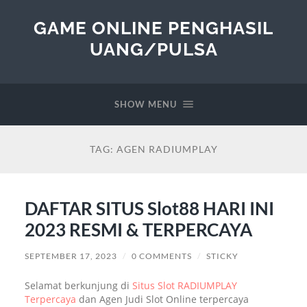
GAME ONLINE PENGHASIL
UANG/PULSA
SHOW MENU
TAG:
AGEN RADIUMPLAY
DAFTAR SITUS Slot88 HARI INI
2023 RESMI & TERPERCAYA
SEPTEMBER 17, 2023
/
0 COMMENTS
/
STICKY
Selamat berkunjung di
Situs Slot RADIUMPLAY
Terpercaya
dan Agen Judi Slot Online terpercaya