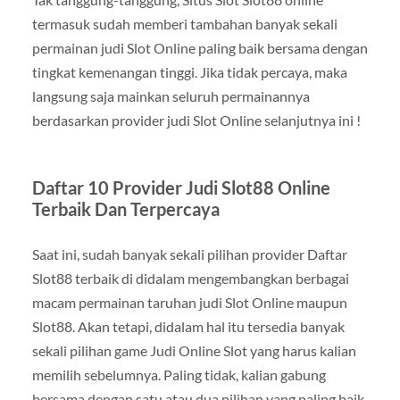
termasuk sudah memberi tambahan banyak sekali
permainan judi Slot Online paling baik bersama dengan
tingkat kemenangan tinggi. Jika tidak percaya, maka
langsung saja mainkan seluruh permainannya
berdasarkan provider judi Slot Online selanjutnya ini !
Daftar 10 Provider Judi Slot88 Online
Terbaik Dan Terpercaya
Saat ini, sudah banyak sekali pilihan provider Daftar
Slot88 terbaik di didalam mengembangkan berbagai
macam permainan taruhan judi Slot Online maupun
Slot88. Akan tetapi, didalam hal itu tersedia banyak
sekali pilihan game Judi Online Slot yang harus kalian
memilih sebelumnya. Paling tidak, kalian gabung
bersama dengan satu atau dua pilihan yang paling baik