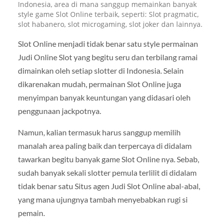
Indonesia, area di mana sanggup memainkan banyak
style game Slot Online terbaik, seperti: Slot pragmatic,
slot habanero, slot microgaming, slot joker dan lainnya.
Slot Online menjadi tidak benar satu style permainan
Judi Online Slot yang begitu seru dan terbilang ramai
dimainkan oleh setiap slotter di Indonesia. Selain
dikarenakan mudah, permainan Slot Online juga
menyimpan banyak keuntungan yang didasari oleh
penggunaan jackpotnya.
Namun, kalian termasuk harus sanggup memilih
manalah area paling baik dan terpercaya di didalam
tawarkan begitu banyak game Slot Online nya. Sebab,
sudah banyak sekali slotter pemula terlilit di didalam
tidak benar satu Situs agen Judi Slot Online abal-abal,
yang mana ujungnya tambah menyebabkan rugi si
pemain.