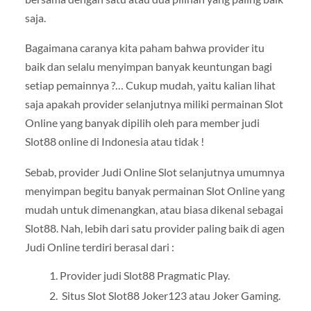
saja.
Bagaimana caranya kita paham bahwa provider itu
baik dan selalu menyimpan banyak keuntungan bagi
setiap pemainnya ?… Cukup mudah, yaitu kalian lihat
saja apakah provider selanjutnya miliki permainan Slot
Online yang banyak dipilih oleh para member judi
Slot88 online di Indonesia atau tidak !
Sebab, provider Judi Online Slot selanjutnya umumnya
menyimpan begitu banyak permainan Slot Online yang
mudah untuk dimenangkan, atau biasa dikenal sebagai
Slot88. Nah, lebih dari satu provider paling baik di agen
Judi Online terdiri berasal dari :
Provider judi Slot88 Pragmatic Play.
Situs Slot Slot88 Joker123 atau Joker Gaming.