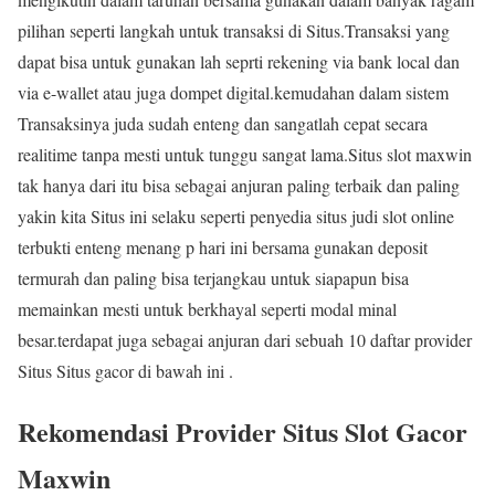
pilihan seperti langkah untuk transaksi di Situs.Transaksi yang
dapat bisa untuk gunakan lah seprti rekening via bank local dan
via e-wallet atau juga dompet digital.kemudahan dalam sistem
Transaksinya juda sudah enteng dan sangatlah cepat secara
realitime tanpa mesti untuk tunggu sangat lama.Situs slot maxwin
tak hanya dari itu bisa sebagai anjuran paling terbaik dan paling
yakin kita Situs ini selaku seperti penyedia situs judi slot online
terbukti enteng menang p hari ini bersama gunakan deposit
termurah dan paling bisa terjangkau untuk siapapun bisa
memainkan mesti untuk berkhayal seperti modal minal
besar.terdapat juga sebagai anjuran dari sebuah 10 daftar provider
Situs Situs gacor di bawah ini .
Rekomendasi Provider Situs Slot Gacor
Maxwin