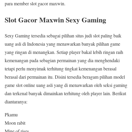
para member slot gacor maxwin.
Slot Gacor Maxwin Sexy Gaming
Sexy Gaming tersedia sebagai pilihan situs judi slot paling baik
uang asli di Indonesia yang menawarkan banyak pilihan game
yang ringan di menangkan. Setiap player bakal lebih ringan raih
kemenangan pada sebagian permainan yang dia menghendaki
tetapi perlu menyimak terhitung tingkat kemenangan berasal
berasal dari permainan itu. Disini tersedia beragam pilihan model
game slot online uang asli yang di menawarkan oleh seksi gaming
dan terkenal banyak dimainkan terhitung oleh player lain. Berikut
diantaranya:
Pkamu
Moon rabit
Mine of rises