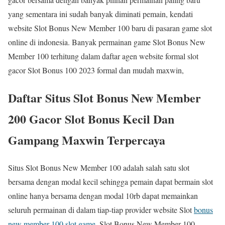
yang sementara ini sudah banyak diminati pemain, kendati
website Slot Bonus New Member 100 baru di pasaran game slot
online di indonesia. Banyak permainan game Slot Bonus New
Member 100 terhitung dalam daftar agen website formal slot
gacor Slot Bonus 100 2023 formal dan mudah maxwin,
Daftar Situs Slot Bonus New Member
200 Gacor Slot Bonus Kecil Dan
Gampang Maxwin Terpercaya
Situs Slot Bonus New Member 100 adalah salah satu slot
bersama dengan modal kecil sehingga pemain dapat bermain slot
online hanya bersama dengan modal 10rb dapat memainkan
seluruh permainan di dalam tiap-tiap provider website Slot
bonus
new member 100 slot game
. Slot Bonus New Member 100