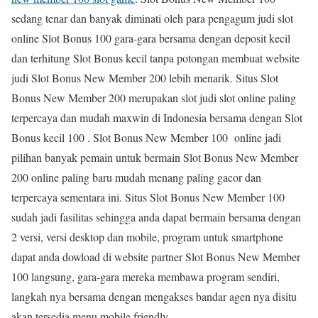
sedang tenar dan banyak diminati oleh para pengagum judi slot
online Slot Bonus 100 gara-gara bersama dengan deposit kecil
dan terhitung Slot Bonus kecil tanpa potongan membuat website
judi Slot Bonus New Member 200 lebih menarik. Situs Slot
Bonus New Member 200 merupakan slot judi slot online paling
terpercaya dan mudah maxwin di Indonesia bersama dengan Slot
Bonus kecil 100 . Slot Bonus New Member 100 online jadi
pilihan banyak pemain untuk bermain Slot Bonus New Member
200 online paling baru mudah menang paling gacor dan
terpercaya sementara ini. Situs Slot Bonus New Member 100
sudah jadi fasilitas sehingga anda dapat bermain bersama dengan
2 versi, versi desktop dan mobile, program untuk smartphone
dapat anda dowload di website partner Slot Bonus New Member
100 langsung, gara-gara mereka membawa program sendiri,
langkah nya bersama dengan mengakses bandar agen nya disitu
akan tersedia menu mobile friendly.