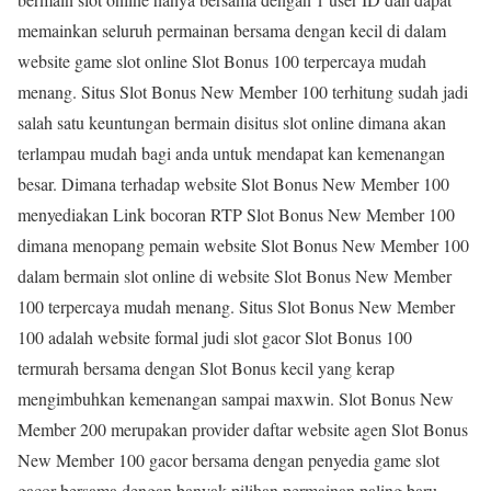
memainkan seluruh permainan bersama dengan kecil di dalam
website game slot online Slot Bonus 100 terpercaya mudah
menang. Situs Slot Bonus New Member 100 terhitung sudah jadi
salah satu keuntungan bermain disitus slot online dimana akan
terlampau mudah bagi anda untuk mendapat kan kemenangan
besar. Dimana terhadap website Slot Bonus New Member 100
menyediakan Link bocoran RTP Slot Bonus New Member 100
dimana menopang pemain website Slot Bonus New Member 100
dalam bermain slot online di website Slot Bonus New Member
100 terpercaya mudah menang. Situs Slot Bonus New Member
100 adalah website formal judi slot gacor Slot Bonus 100
termurah bersama dengan Slot Bonus kecil yang kerap
mengimbuhkan kemenangan sampai maxwin. Slot Bonus New
Member 200 merupakan provider daftar website agen Slot Bonus
New Member 100 gacor bersama dengan penyedia game slot
gacor bersama dengan banyak pilihan permainan paling baru