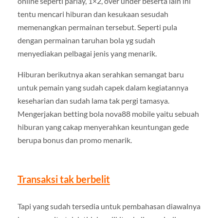
online seperti parlay, 1×2, over under beserta lain ini
tentu mencari hiburan dan kesukaan sesudah
memenangkan permainan tersebut. Seperti pula
dengan permainan taruhan bola yg sudah
menyediakan pelbagai jenis yang menarik.
Hiburan berikutnya akan serahkan semangat baru
untuk pemain yang sudah capek dalam kegiatannya
keseharian dan sudah lama tak pergi tamasya.
Mengerjakan betting bola nova88 mobile yaitu sebuah
hiburan yang cakap menyerahkan keuntungan gede
berupa bonus dan promo menarik.
Transaksi tak berbelit
Tapi yang sudah tersedia untuk pembahasan diawalnya