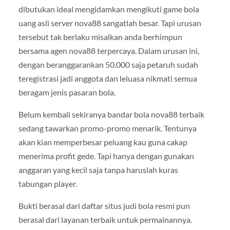
dibutukan ideal mengidamkan mengikuti game bola
uang asli server nova88 sangatlah besar. Tapi urusan
tersebut tak berlaku misalkan anda berhimpun
bersama agen nova88 terpercaya. Dalam urusan ini,
dengan beranggarankan 50.000 saja petaruh sudah
teregistrasi jadi anggota dan leluasa nikmati semua
beragam jenis pasaran bola.
Belum kembali sekiranya bandar bola nova88 terbaik
sedang tawarkan promo-promo menarik. Tentunya
akan kian memperbesar peluang kau guna cakap
menerima profit gede. Tapi hanya dengan gunakan
anggaran yang kecil saja tanpa haruslah kuras
tabungan player.
Bukti berasal dari daftar situs judi bola resmi pun
berasal dari layanan terbaik untuk permainannya.