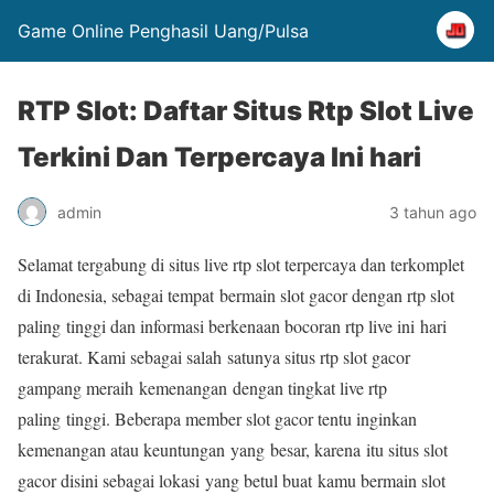
Game Online Penghasil Uang/Pulsa
RTP Slot: Daftar Situs Rtp Slot Live
Terkini Dan Terpercaya Ini hari
admin
3 tahun ago
Selamat tergabung di situs live rtp slot terpercaya dan terkomplet
di Indonesia, sebagai tempat bermain slot gacor dengan rtp slot
paling tinggi dan informasi berkenaan bocoran rtp live ini hari
terakurat. Kami sebagai salah satunya situs rtp slot gacor
gampang meraih kemenangan dengan tingkat live rtp
paling tinggi. Beberapa member slot gacor tentu inginkan
kemenangan atau keuntungan yang besar, karena itu situs slot
gacor disini sebagai lokasi yang betul buat kamu bermain slot