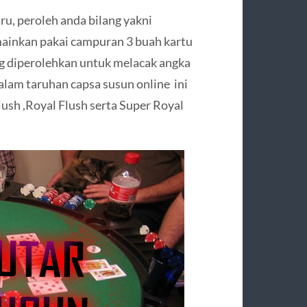
ru, peroleh anda bilang yakni
inkan pakai campuran 3 buah kartu
g diperolehkan untuk melacak angka
dalam taruhan capsa susun online ini
lush ,Royal Flush serta Super Royal