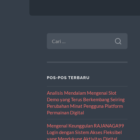
CARI
UNTUK:
POS-POS TERBARU
Analisis Mendalam Mengenai Slot
Demo yang Terus Berkembang Seiring
Perubahan Minat Pengguna Platform
Permainan Digital
Mengenal Keunggulan RAJANAGA99
Login dengan Sistem Akses Fleksibel
yang Mendukung Aktivitas Digital