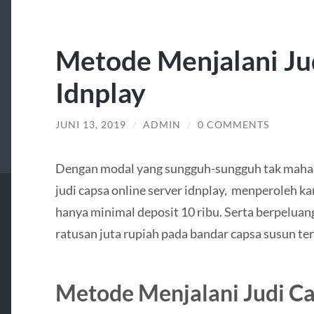
Metode Menjalani Ju
Idnplay
JUNI 13, 2019
/
ADMIN
/
0 COMMENTS
Dengan modal yang sungguh-sungguh tak mahal 
judi capsa online server idnplay, menperoleh k
hanya minimal deposit 10 ribu. Serta berpeluan
ratusan juta rupiah pada bandar capsa susun te
Metode Menjalani Judi Ca