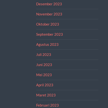
Desember 2023
November 2023
Oktober 2023
September 2023
Agustus 2023
Juli 2023
Juni 2023
Mei 2023
April 2023
Maret 2023
Februari 2023