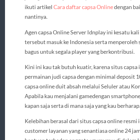
ikuti artikel
Cara daftar capsa Online
dengan bai
nantinya.
Agen capsa Online Server Idnplay ini kesatu kali 
tersebut masuk ke Indonesia serta menperole
bagus untuk segala player yang berkontribusi.
Kini ini kau tak butuh kuatir, karena situs caps
permainan judi capsa dengan minimal deposit 10
capsa online duit absah melalui Seluler atau Ko
Apabila kau menjalani gamedengan smartphone v
kapan saja serta di mana saja yang kau berharap
Kelebihan berasal dari situs capsa online resmi 
customer layanan yang senantiasa online 24 ja