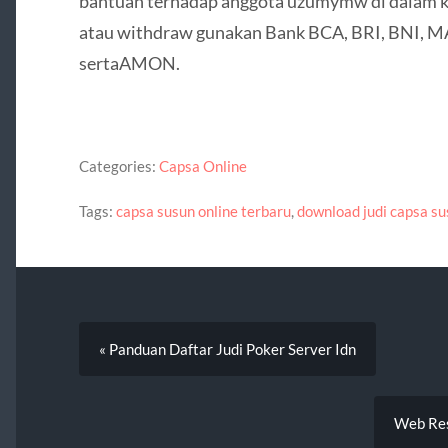
bantuan terhadap anggota uzumymw di dalam ke
atau withdraw gunakan Bank BCA, BRI, BNI, 
sertaAMON.
Categories:
Capsa Online
Tags:
capsa susun online terbaru
,
download judi capsa s
« Panduan Daftar Judi Poker Server Idn
Web Res