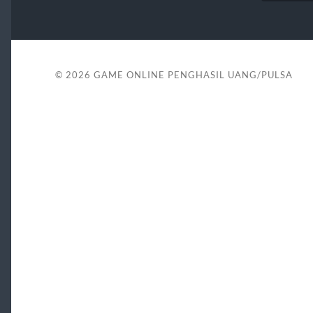
© 2026
GAME ONLINE PENGHASIL UANG/PULSA