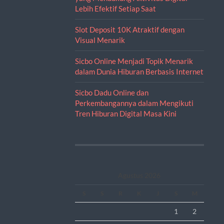
Lebih Efektif Setiap Saat
Slot Deposit 10K Atraktif dengan
Visual Menarik
Sicbo Online Menjadi Topik Menarik
dalam Dunia Hiburan Berbasis Internet
Sicbo Dadu Online dan
Perkembangannya dalam Mengikuti
Tren Hiburan Digital Masa Kini
Agustus 2026
S
S
R
K
J
S
M
1
2