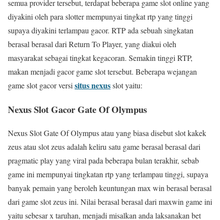
semua provider tersebut, terdapat beberapa game slot online yang
diyakini oleh para slotter mempunyai tingkat rtp yang tinggi
supaya diyakini terlampau gacor. RTP ada sebuah singkatan
berasal berasal dari Return To Player, yang diakui oleh
masyarakat sebagai tingkat kegacoran. Semakin tinggi RTP,
makan menjadi gacor game slot tersebut. Beberapa wejangan
situs nexus
game slot gacor versi
slot yaitu:
Nexus Slot Gacor Gate Of Olympus
Nexus Slot Gate Of Olympus atau yang biasa disebut slot kakek
zeus atau slot zeus adalah keliru satu game berasal berasal dari
pragmatic play yang viral pada beberapa bulan terakhir, sebab
game ini mempunyai tingkatan rtp yang terlampau tinggi, supaya
banyak pemain yang beroleh keuntungan max win berasal berasal
dari game slot zeus ini. Nilai berasal berasal dari maxwin game ini
yaitu sebesar x taruhan, menjadi misalkan anda laksanakan bet