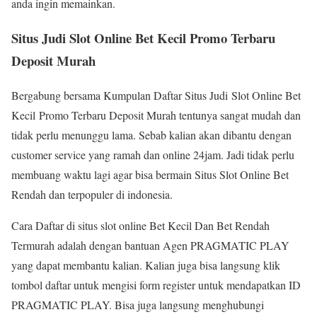
anda ingin memainkan.
Situs Judi Slot Online Bet Kecil Promo Terbaru
Deposit Murah
Bergabung bersama Kumpulan Daftar Situs Judi Slot Online Bet
Kecil Promo Terbaru Deposit Murah tentunya sangat mudah dan
tidak perlu menunggu lama. Sebab kalian akan dibantu dengan
customer service yang ramah dan online 24jam. Jadi tidak perlu
membuang waktu lagi agar bisa bermain Situs Slot Online Bet
Rendah dan terpopuler di indonesia.
Cara Daftar di situs slot online Bet Kecil Dan Bet Rendah
Termurah adalah dengan bantuan Agen PRAGMATIC PLAY
yang dapat membantu kalian. Kalian juga bisa langsung klik
tombol daftar untuk mengisi form register untuk mendapatkan ID
PRAGMATIC PLAY. Bisa juga langsung menghubungi