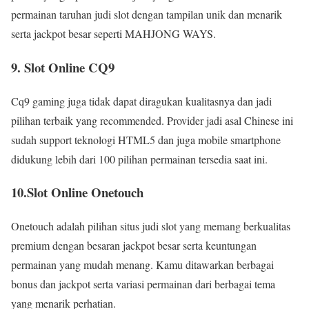
permainan taruhan judi slot dengan tampilan unik dan menarik
serta jackpot besar seperti MAHJONG WAYS.
9. Slot Online CQ9
Cq9 gaming juga tidak dapat diragukan kualitasnya dan jadi
pilihan terbaik yang recommended. Provider jadi asal Chinese ini
sudah support teknologi HTML5 dan juga mobile smartphone
didukung lebih dari 100 pilihan permainan tersedia saat ini.
10.Slot Online Onetouch
Onetouch adalah pilihan situs judi slot yang memang berkualitas
premium dengan besaran jackpot besar serta keuntungan
permainan yang mudah menang. Kamu ditawarkan berbagai
bonus dan jackpot serta variasi permainan dari berbagai tema
yang menarik perhatian.