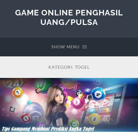
GAME ONLINE PENGHASIL
UANG/PULSA
SHOW MENU
KATEGORI:
TOGEL