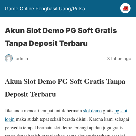
Game Online Penghasil Uang/Pulsa
Akun Slot Demo PG Soft Gratis
Tanpa Deposit Terbaru
admin
3 tahun ago
Akun Slot Demo PG Soft Gratis Tanpa
Deposit Terbaru
Jika anda mencari tempat untuk bermain
slot demo
gratis
pg slot
login
maka sudah tepat sekali berada disini. Karena kami sebagai
penyedia tempat bermain slot demo terlengkap dan juga gratis
tanpa deposit telah menyiapkan game slot gratis terbaru saat ini.